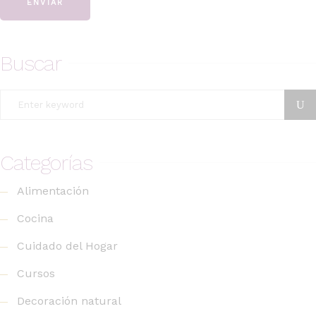
ENVIAR
Buscar
Search
for:
Categorías
Alimentación
Cocina
Cuidado del Hogar
Cursos
Decoración natural