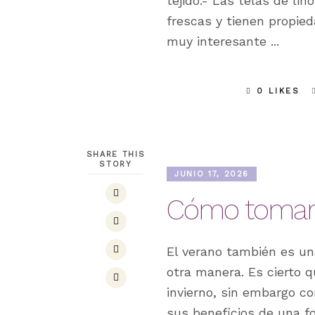
tejido.- Las telas de li
frescas y tienen propied
muy interesante
0 LIKES
SHARE THIS
STORY
JUNIO 17, 2026
Cómo tomar 
El verano también es u
otra manera. Es cierto 
invierno, sin embargo c
sus beneficios de una f