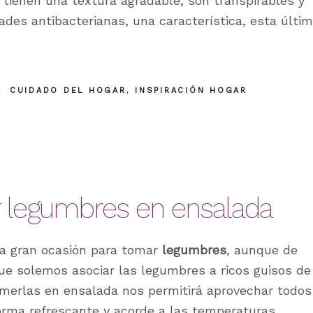
no tienen una textura agradable, son transpirables y
ades antibacterianas, una característica, esta últim
CUIDADO DEL HOGAR
,
INSPIRACIÓN HOGAR
legumbres en ensalada
na gran ocasión para tomar
legumbres
, aunque de
que solemos asociar las legumbres a ricos guisos de
omerlas en ensalada nos permitirá aprovechar todos
orma refrescante y acorde a las temperaturas