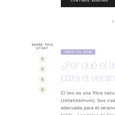
CONTINUE READING
SHARE THIS
STORY
JUNIO 20, 2026
¿Por qué el l
para el vera
El lino es una fibra nat
Usitatissimum). Sus cua
adecuada para el verano