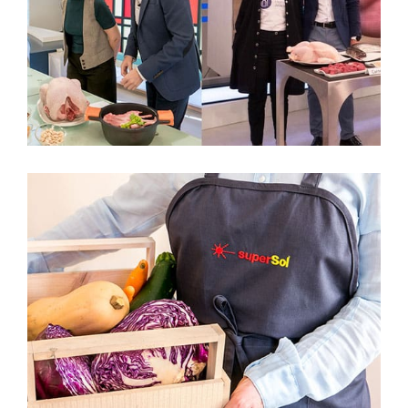
Tve
Colaboración habitual en Mazagines con
consejos Lifestyle Hogar
Supersol
Contenidos para blog