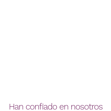
Kelloggs
Show cookings + eventos para medios
Han confiado en nosotros