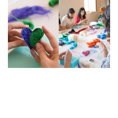
Sage
Talleres Team Building
Ariel
Redacción guía de lavado + road shows +
talleres + videoreportajes