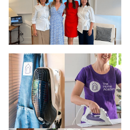
Presentación a prensa del Estudio “Hábitos,
actitudes y creencias sobre limpieza y
bienestar en el hogar”
Rowenta
Tips de hogar para redes sociales +
videoconsejos