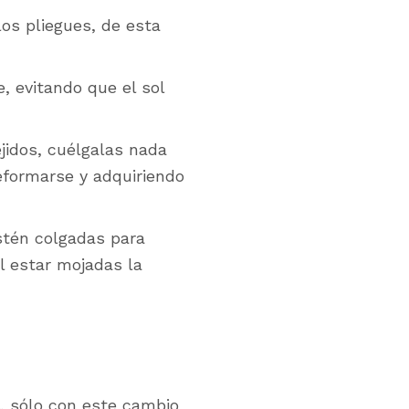
s pliegues, de esta
, evitando que el sol
ejidos, cuélgalas nada
eformarse y adquiriendo
stén colgadas para
al estar mojadas la
, sólo con este cambio