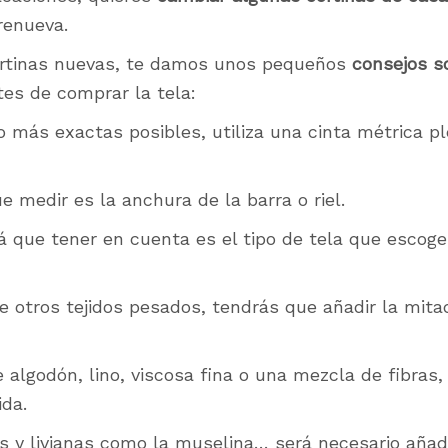
renueva.
ortinas nuevas, te damos unos pequeños
consejos s
es de comprar la tela:
 más exactas posibles, utiliza una cinta métrica p
e medir es la anchura de la barra o riel.
á que tener en cuenta es el tipo de tela que escog
de otros tejidos pesados, tendrás que añadir la mita
e algodón, lino, viscosa fina o una mezcla de fibras
ida.
as y livianas como la muselina… será necesario añadi