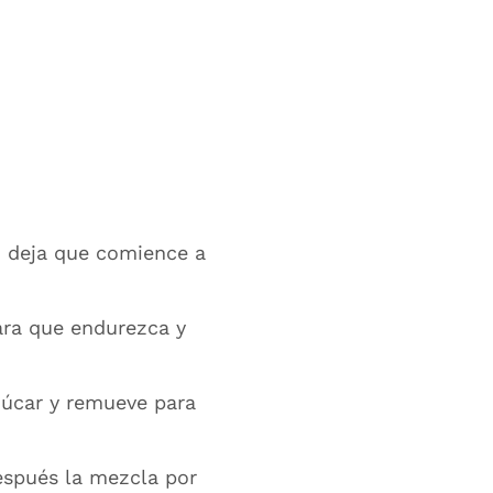
r, deja que comience a
ara que endurezca y
azúcar y remueve para
espués la mezcla por