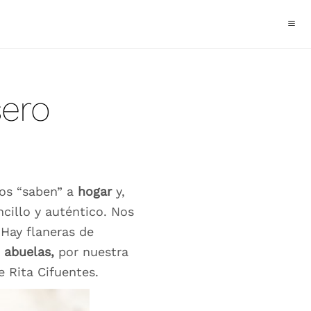
sero
os “saben” a
hogar
y,
ncillo y auténtico. Nos
 Hay flaneras de
o
abuelas,
por nuestra
 Rita Cifuentes.