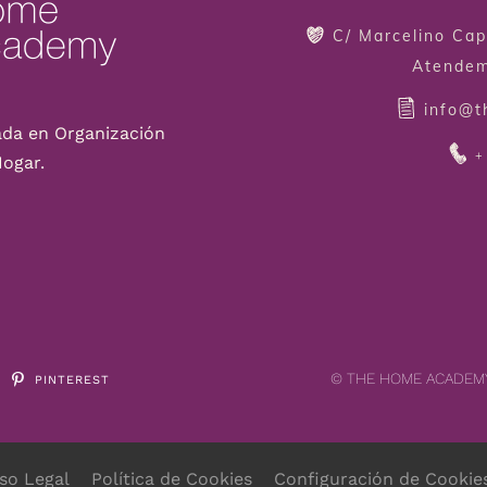
C/ Marcelino Cap
Atendem
info@
ada en Organización
+
Hogar.
© THE HOME ACADEMY
PINTEREST
iso Legal
Política de Cookies
Configuración de Cookie