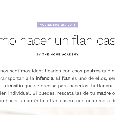
NOVIEMBRE 26, 2015
o hacer un flan ca
BY
THE HOME ACADEMY
os sentimos identificados con esos
postres
que n
ransportan a la
infancia
. El
flan
es uno de ellos, se
el
utensilio
que se precisa para hacerlos, la
flanera
.
én individual. Si puedes, rescata las de tu
madre
o hacer un auténtico flan casero con una receta de