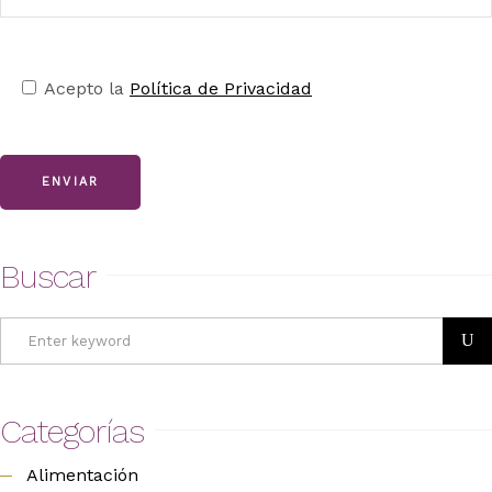
Acepto la
Política de Privacidad
ENVIAR
Buscar
Search
for:
Categorías
Alimentación