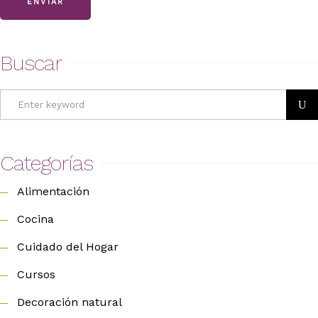
ENVIAR
Buscar
Search
for:
Categorías
Alimentación
Cocina
Cuidado del Hogar
Cursos
Decoración natural