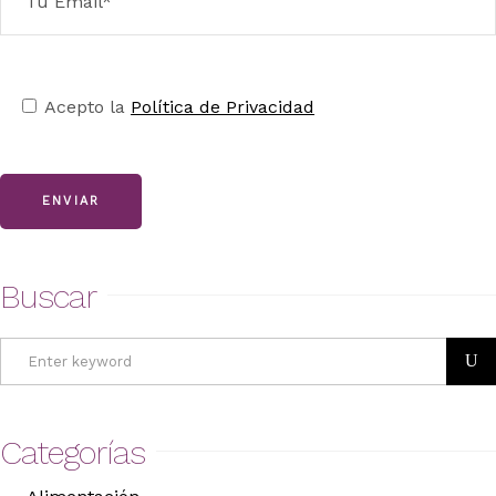
Acepto la
Política de Privacidad
ENVIAR
Buscar
Search
for:
Categorías