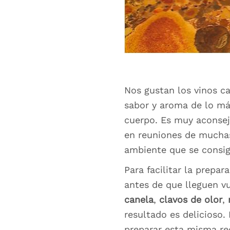
Nos gustan los vinos c
sabor y aroma de lo má
cuerpo. Es muy aconse
en reuniones de muchas
ambiente que se consigu
Para facilitar la prepa
antes de que lleguen v
canela
,
clavos de olor
,
resultado es delicioso
preparar esta misma r