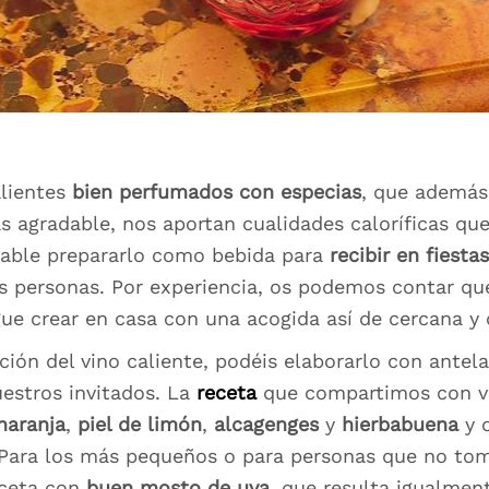
alientes
bien perfumados con especias
, que además
s agradable, nos aportan cualidades caloríficas qu
jable prepararlo como bebida para
recibir en fiestas
 personas. Por experiencia, os podemos contar que
e crear en casa con una acogida así de cercana y c
ración del vino caliente, podéis elaborarlo con antel
uestros invitados. La
receta
que compartimos con vo
naranja
,
piel de limón
,
alcagenges
y
hierbabuena
y 
. Para los más pequeños o para personas que no to
eceta con
buen mosto de uva
, que resulta igualmen