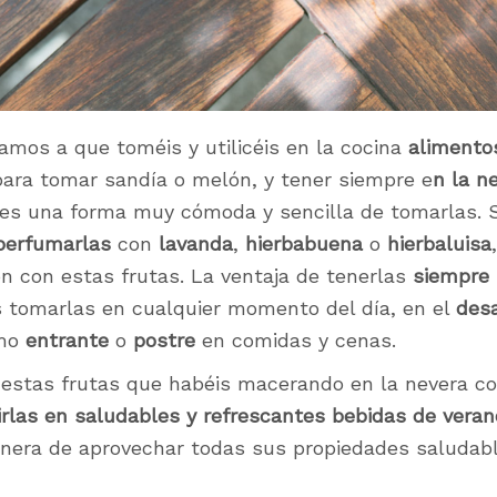
mos a que toméis y utilicéis en la cocina
alimento
ara tomar sandía o melón, y tener siempre e
n la n
es una forma muy cómoda y sencilla de tomarlas. S
perfumarlas
con
lavanda
,
hierbabuena
o
hierbaluisa
n con estas frutas. La ventaja de tenerlas
siempre 
 tomarlas en cualquier momento del día, en el
des
omo
entrante
o
postre
en comidas y cenas.
 estas frutas que habéis macerando en la nevera co
irlas en saludables y refrescantes bebidas de veran
nera de aprovechar todas sus propiedades saludabl