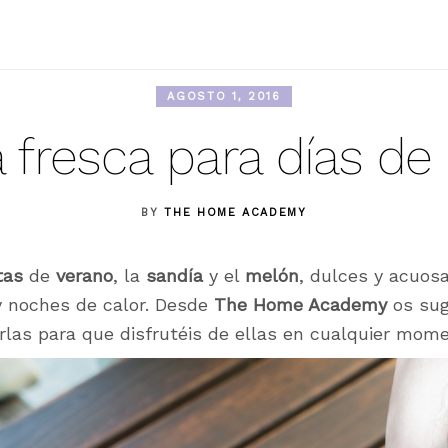
AGOSTO 1, 2016
a fresca para días de 
BY
THE HOME ACADEMY
tas
de
verano
, la
sandía
y el
melón
, dulces y acuos
y noches de calor. Desde
The Home Academy
os su
rlas para que disfrutéis de ellas en cualquier mome