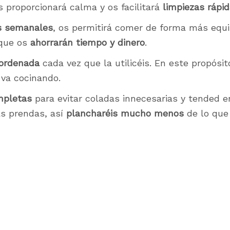
os proporcionará calma y os facilitará
limpiezas rápi
s semanales
, os permitirá comer de forma más equil
 que os
ahorrarán tiempo y dinero
.
 ordenada
cada vez que la utilicéis. En este propósito
 va cocinando.
mpletas
para evitar coladas innecesarias y tended e
as prendas, así
plancharéis mucho menos
de lo que 