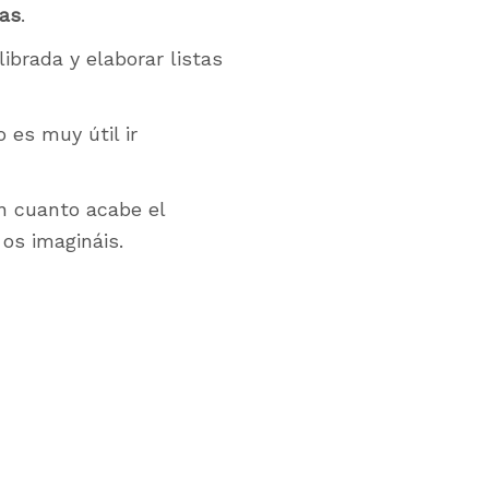
das
.
ibrada y elaborar listas
 es muy útil ir
n cuanto acabe el
os imagináis.