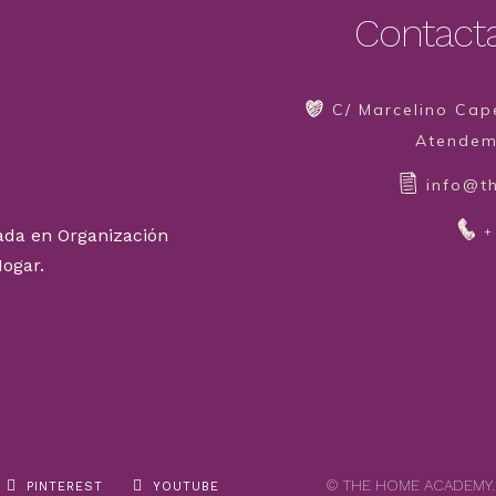
Contact
C/ Marcelino Cape
Atendemo
info@t
+
ada en Organización
Hogar.
© THE HOME ACADEMY.
PINTEREST
YOUTUBE