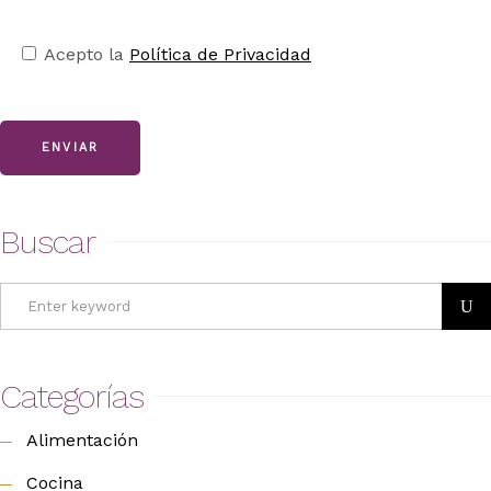
Acepto la
Política de Privacidad
ENVIAR
Buscar
Search
for:
Categorías
Alimentación
Cocina