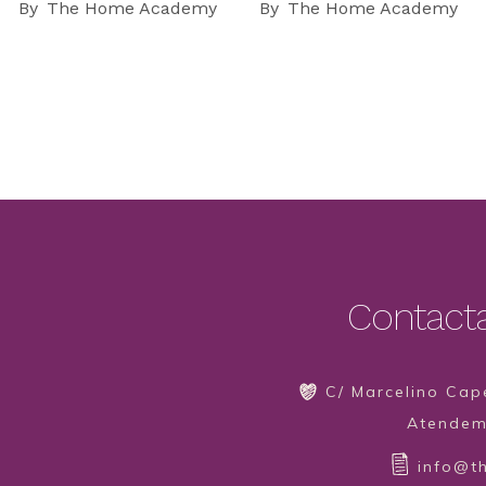
By
The Home Academy
By
The Home Academy
Contact
C/ Marcelino Cape
Atendemo
info@t