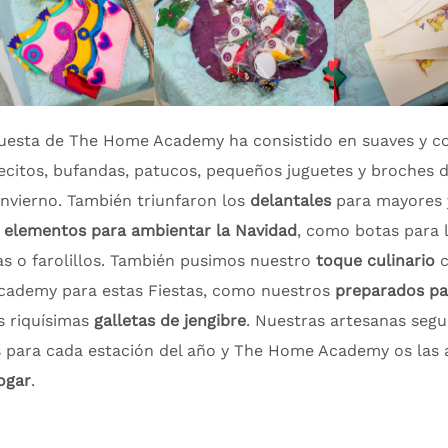
puesta de The Home Academy ha consistido en suaves y c
secitos, bufandas, patucos, pequeños juguetes y broches d
invierno. También triunfaron los
delantales
para mayores y
s
elementos para ambientar la Navidad
, como botas para l
as o farolillos. También pusimos nuestro
toque culinario
c
ademy para estas Fiestas, como nuestros
preparados pa
s riquísimas
galletas de jengibre
. Nuestras artesanas seg
s para cada estación del año y The Home Academy os las
hogar
.