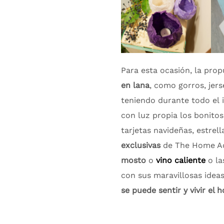
P
ara
esta
oca
sión, la pro
en lana
,
como
gorros, jer
teniendo durante todo el
con luz propia los bonito
tarjetas navideñas, estrel
l
exclusivas
de The Home Ac
mosto
o
vino caliente
o la
con sus maravillosas idea
se puede sentir y vivir el 