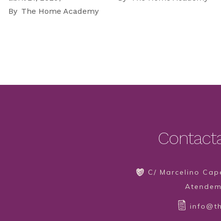
By
The Home Academy
Contact
C/ Marcelino Cape
Atendemo
info@t