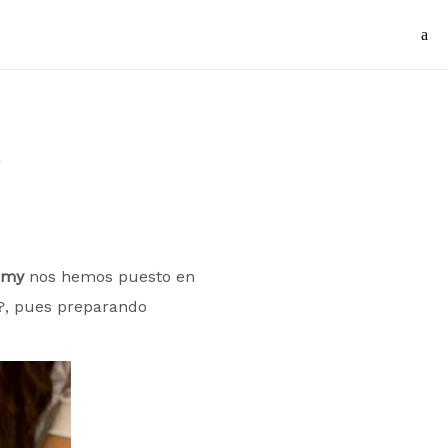
o
emy
nos hemos puesto en
?, pues preparando