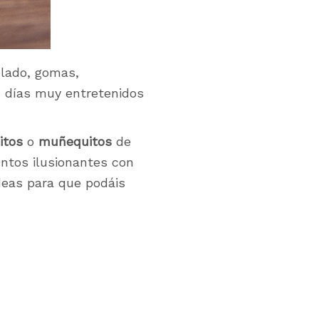
elado, gomas,
n días muy entretenidos
itos
o
muñequitos
de
ntos ilusionantes con
deas para que podáis