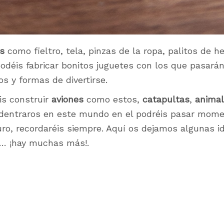
es
como fieltro, tela, pinzas de la ropa, palitos de h
odéis fabricar bonitos juguetes con los que pasará
s y formas de divertirse.
is construir
aviones
como estos,
catapultas
,
animal
entraros en este mundo en el podréis pasar mome
uro, recordaréis siempre. Aquí os dejamos algunas i
o… ¡hay muchas más!.