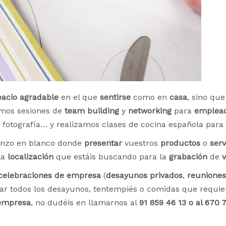
pacio agradable
en el que
sentirse
como en
casa
, sino qu
mos sesiones de
team building
y
networking
para
emplea
je, fotografía… y realizamos clases de cocina española para
enzo en blanco donde
presentar
vuestros
productos
o
serv
la
localización
que estáis buscando para la
grabación
de
v
celebraciones
de empresa
(
desayunos privados
,
reuniones
r todos los desayunos, tentempiés o comidas que requier
 empresa
, no dudéis en llamarnos al
91 859 46 13 o al 670 7