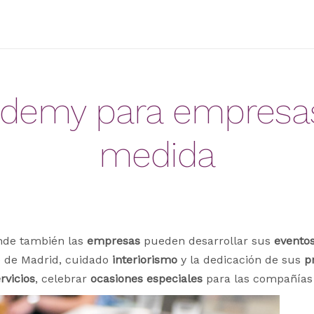
emy para empresas
medida
de también las
empresas
pueden desarrollar sus
evento
e de Madrid, cuidado
interiorismo
y la dedicación de sus
p
rvicios
, celebrar
ocasiones especiales
para las compañías 