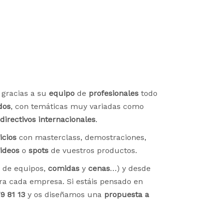
e gracias a su
equipo
de
profesionales
todo
dos
, con temáticas muy variadas como
directivos internacionales
.
icios
con masterclass, demostraciones,
ideos
o
spots
de vuestros productos.
de equipos,
comidas
y
cenas
…) y desde
a cada empresa. Si estáis pensado en
9 81 13
y os diseñamos una
propuesta a